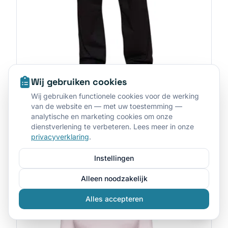
Wij gebruiken cookies
Wij gebruiken functionele cookies voor de werking
van de website en — met uw toestemming —
analytische en marketing cookies om onze
dienstverlening te verbeteren. Lees meer in onze
privacyverklaring
.
Cherokee
•
CHWWE140
Cargobroek met gulp voor heren
Instellingen
Gratis offerte aanvragen
Alleen noodzakelijk
Alles accepteren