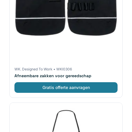
WK. Designed To Work
•
WKI0306
Afneembare zakken voor gereedschap
Gratis offerte aanvragen