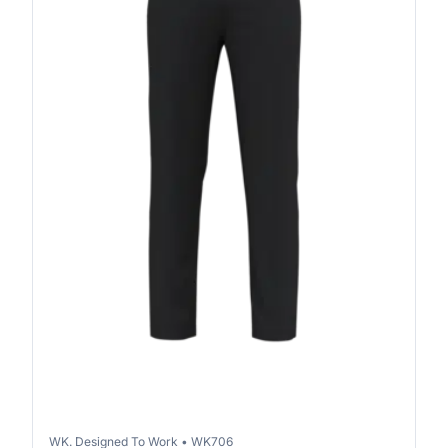
WK. Designed To Work
•
WK706