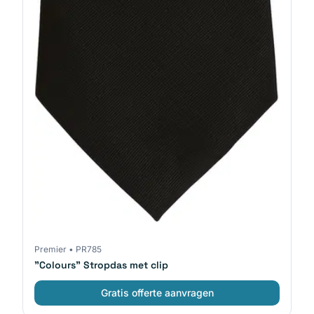
Premier
•
PR785
"Colours" Stropdas met clip
Gratis offerte aanvragen