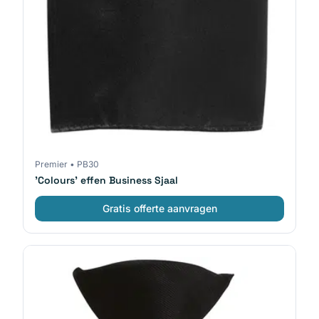
Premier
•
PB30
'Colours' effen Business Sjaal
Gratis offerte aanvragen