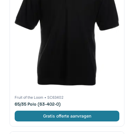
Fruit of the Loom
•
SC63402
65/35 Polo (63-402-0)
Gratis offerte aanvragen