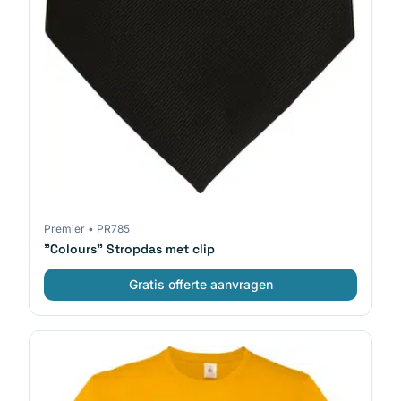
Premier
•
PR785
"Colours" Stropdas met clip
Gratis offerte aanvragen