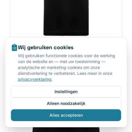
Wij gebruiken cookies
PROACT®
•
PA4050
Wij gebruiken functionele cookies voor de werking
Basketbalshirt voor heren
van de website en — met uw toestemming —
analytische en marketing cookies om onze
Gratis offerte aanvragen
dienstverlening te verbeteren. Lees meer in onze
privacyverklaring
.
Instellingen
Alleen noodzakelijk
Alles accepteren