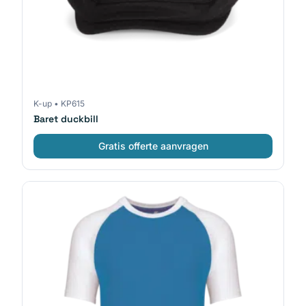
K-up
•
KP615
Baret duckbill
Gratis offerte aanvragen