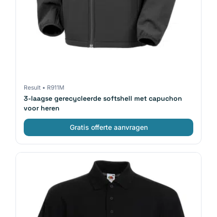
Result
•
R911M
3-laagse gerecycleerde softshell met capuchon
voor heren
Gratis offerte aanvragen