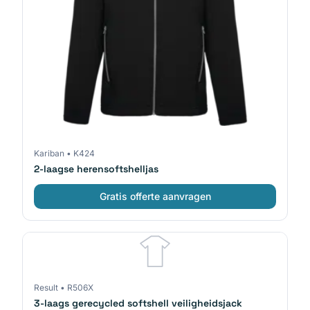
Kariban
•
K424
2-laagse herensoftshelljas
Gratis offerte aanvragen
Result
•
R506X
3-laags gerecycled softshell veiligheidsjack