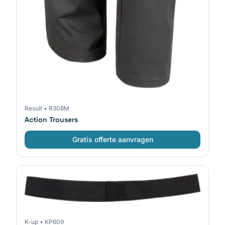
Result
•
R308M
Action Trousers
Gratis offerte aanvragen
K-up
•
KP609