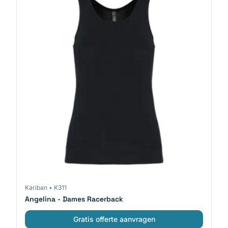
Kariban
•
K311
Angelina - Dames Racerback
Gratis offerte aanvragen