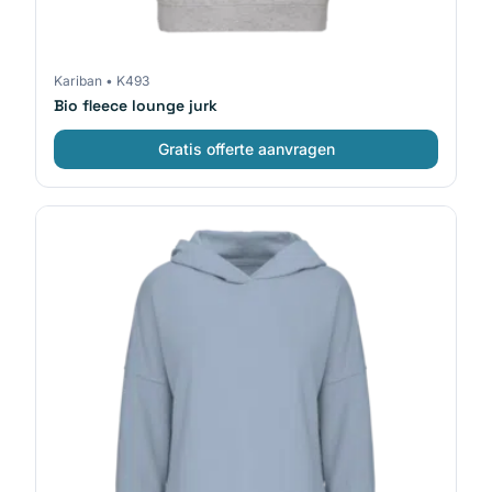
Kariban
•
K493
Bio fleece lounge jurk
Gratis offerte aanvragen