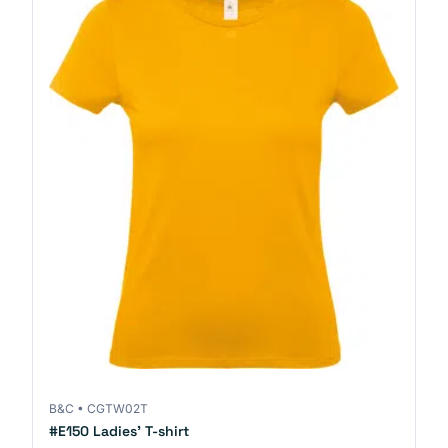
B&C
•
CGTW02T
#E150 Ladies' T-shirt