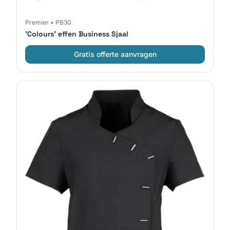
Premier
•
PB30
'Colours' effen Business Sjaal
Gratis offerte aanvragen