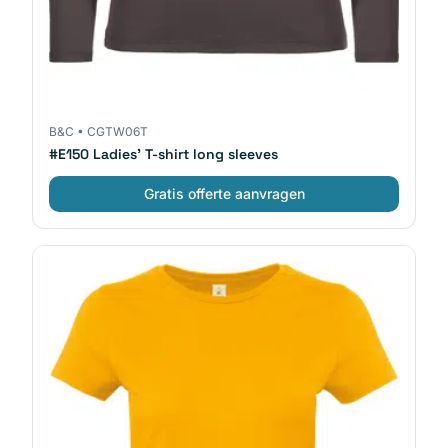
B&C
•
CGTW06T
#E150 Ladies' T-shirt long sleeves
Gratis offerte aanvragen