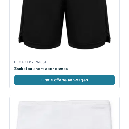
PROACT®
•
PA1051
Basketbalshort voor dames
Gratis offerte aanvragen