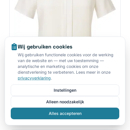
Wij gebruiken cookies
Wij gebruiken functionele cookies voor de werking
van de website en — met uw toestemming —
analytische en marketing cookies om onze
dienstverlening te verbeteren. Lees meer in onze
privacyverklaring
.
Instellingen
BROOK TAVERNER
•
BT2265
Alleen noodzakelijk
Blouse in Chinese crêpe FELINA
Alles accepteren
Gratis offerte aanvragen