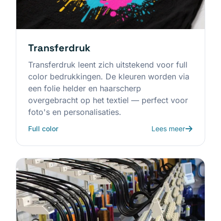
Transferdruk
Transferdruk leent zich uitstekend voor full
color bedrukkingen. De kleuren worden via
een folie helder en haarscherp
overgebracht op het textiel — perfect voor
foto's en personalisaties.
Full color
Lees meer