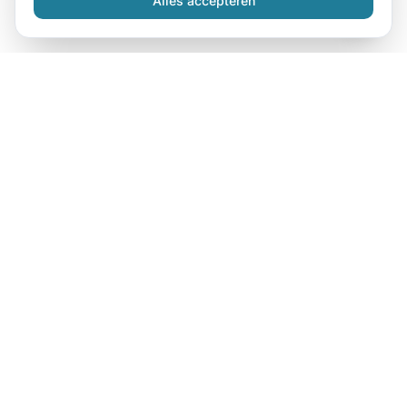
Alles accepteren
Dé specialist in kleding bedrukken in Den Haag. Wij
bedrukken t-shirts, hoodies, sweaters, polo's en
bedrijfskleding voor bedrijven, evenementen en
verenigingen.
Contact
Platinaweg 25
2544 EZ Den Haag
070 887 3306
info@magicprint.nl
KvK: 53342178