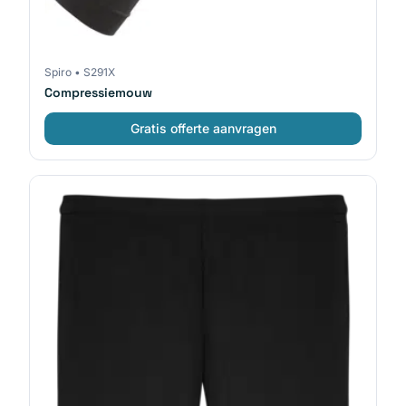
Spiro
•
S291X
Compressiemouw
Gratis offerte aanvragen