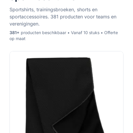
Sportshirts, trainingsbroeken, shorts en
sportaccessoires. 381 producten voor teams en
verenigingen.
381
+
producten beschikbaar • Vanaf 10 stuks • Offerte
op maat