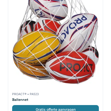
PROACT®
•
PA523
Ballennet
Gratis offerte aanvragen