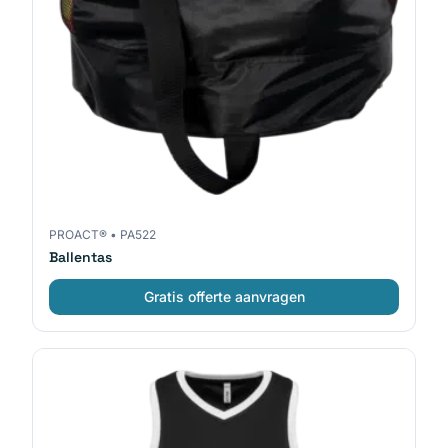
PROACT®
•
PA522
Ballentas
Gratis offerte aanvragen