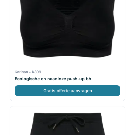
Kariban
•
K809
Ecologische en naadloze push-up bh
Gratis offerte aanvragen