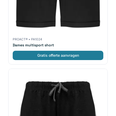
PROACT®
•
PA1024
Dames multisport short
Gratis offerte aanvragen