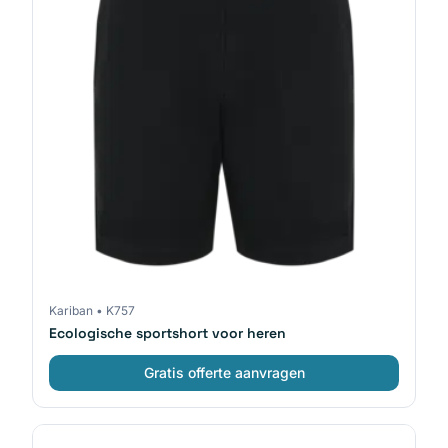
Kariban
•
K757
Ecologische sportshort voor heren
Gratis offerte aanvragen