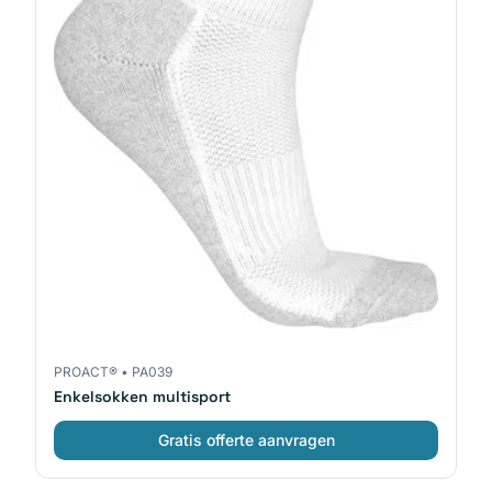
PROACT®
•
PA039
Enkelsokken multisport
Gratis offerte aanvragen