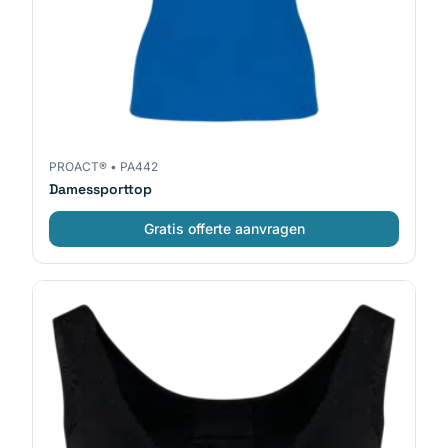
PROACT®
•
PA442
Damessporttop
Gratis offerte aanvragen