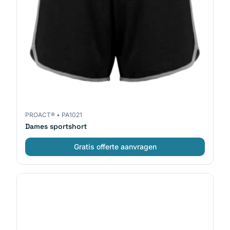
PROACT®
•
PA1021
Dames sportshort
Gratis offerte aanvragen