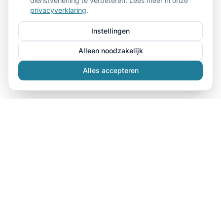
dienstverlening te verbeteren. Lees meer in onze
privacyverklaring
.
Instellingen
Alleen noodzakelijk
Alles accepteren
Dé specialist in kleding bedrukken in Den Haag. Wij
bedrukken t-shirts, hoodies, sweaters, polo's en
bedrijfskleding voor bedrijven, evenementen en
verenigingen.